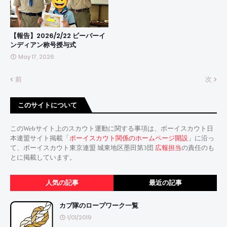
【報告】2026/2/22 ビーバーイ
ンディアン称号授与式
May 17, 2026
前
次
このサイトについて
このWebサイト上のスカウト運動に関する事項は、ボーイスカウト日
本連盟サイト掲載「
ボーイスカウト関係のホームページ開設
」に沿っ
て、ボーイスカウト東京連盟 城東地区墨田第3団
広報担当
の責任のも
とに掲載しています。
人気の記事
最近の記事
カブ隊のロープワーク一覧
1/01/2019