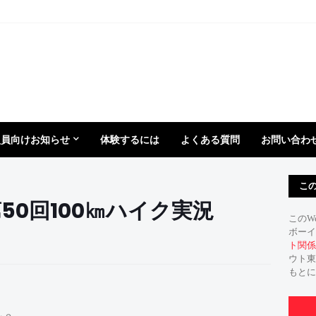
盟員向けお知らせ
体験するには
よくある質問
お問い合わ
こ
16年第50回100㎞ハイク実況
このW
ボーイ
ト関係
ウト東
もとに