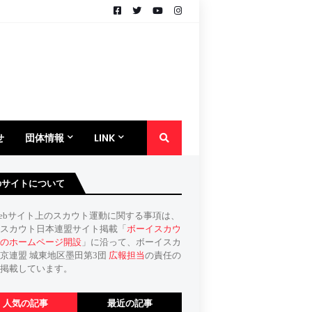
せ
団体情報
LINK
のサイトについて
ebサイト上のスカウト運動に関する事項は、
スカウト日本連盟サイト掲載「
ボーイスカウ
のホームページ開設
」に沿って、ボーイスカ
京連盟 城東地区墨田第3団
広報担当
の責任の
掲載しています。
人気の記事
最近の記事