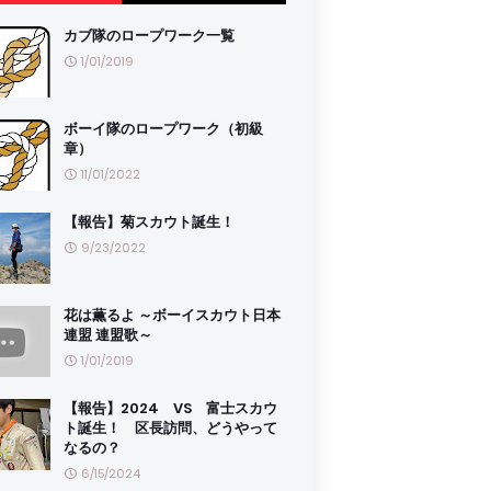
カブ隊のロープワーク一覧
1/01/2019
ボーイ隊のロープワーク（初級
章）
11/01/2022
【報告】菊スカウト誕生！
9/23/2022
花は薫るよ ～ボーイスカウト日本
連盟 連盟歌～
1/01/2019
【報告】2024 VS 富士スカウ
ト誕生！ 区長訪問、どうやって
なるの？
6/15/2024