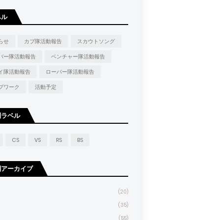
ベル
らせ
カブ隊活動報告
スカウトソング
バー隊活動報告
ベンチャー隊活動報告
イ隊活動報告
ローバー隊活動報告
プワーク
活動予定
別ラベル
CS
VS
RS
BS
別アーカイブ
(20)
(35)
(55)