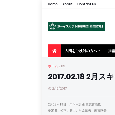
Home
About
Contact Us
入団をご検討の方へ
加
ホーム
RS
2017.02.18 2月
2/19/2017
2月18～19日 スキー訓練 ＠志賀高原
参加者…松本、和田、河合副長、南雲隊長