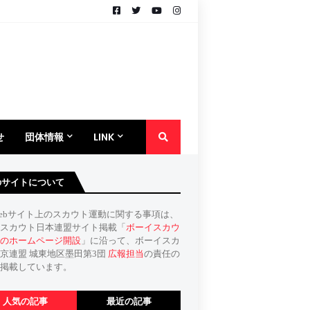
せ
団体情報
LINK
のサイトについて
ebサイト上のスカウト運動に関する事項は、
スカウト日本連盟サイト掲載「
ボーイスカウ
のホームページ開設
」に沿って、ボーイスカ
京連盟 城東地区墨田第3団
広報担当
の責任の
掲載しています。
人気の記事
最近の記事