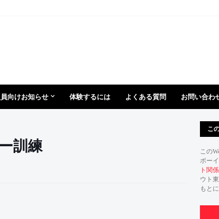
盟員向けお知らせ
体験するには
よくある質問
お問い合わ
こ
スキー訓練
このW
ボーイ
ト関係
ウト東
もとに