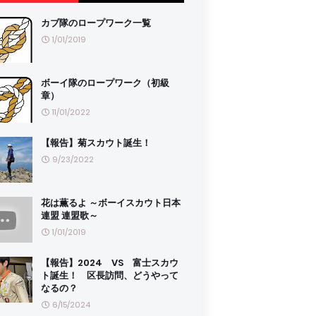
カブ隊のロープワーク一覧
1/01/2019
ボーイ隊のロープワーク（初級
章）
11/01/2022
【報告】菊スカウト誕生！
9/23/2022
花は薫るよ ～ボーイスカウト日本
連盟 連盟歌～
1/01/2019
【報告】2024 VS 富士スカウ
ト誕生！ 区長訪問、どうやって
なるの？
6/15/2024