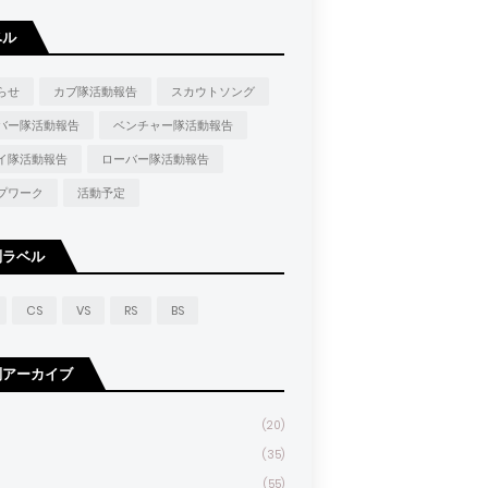
ベル
らせ
カブ隊活動報告
スカウトソング
バー隊活動報告
ベンチャー隊活動報告
イ隊活動報告
ローバー隊活動報告
プワーク
活動予定
別ラベル
CS
VS
RS
BS
別アーカイブ
(20)
(35)
(55)