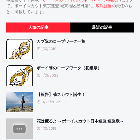
て、ボーイスカウト東京連盟 城東地区墨田第3団
広報担当
の責任のも
とに掲載しています。
人気の記事
最近の記事
カブ隊のロープワーク一覧
1/01/2019
ボーイ隊のロープワーク（初級章）
11/01/2022
【報告】菊スカウト誕生！
9/23/2022
花は薫るよ ～ボーイスカウト日本連盟 連盟歌～
1/01/2019