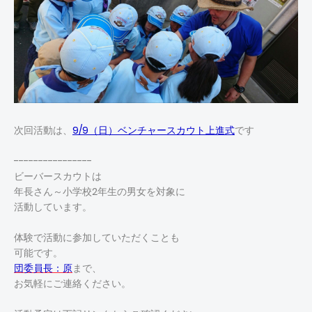
次回活動は、
9/9（日）ベンチャースカウト上進式
です
----------------
ビーバースカウトは
年長さん～小学校2年生の男女を対象に
活動しています。
体験で活動に参加していただくことも
可能です。
団委員長：原
まで、
お気軽にご連絡ください。