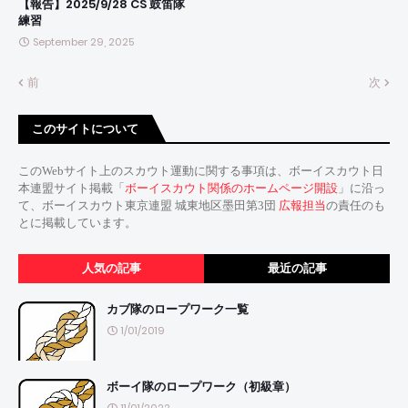
【報告】2025/9/28 CS 鼓笛隊
練習
September 29, 2025
前
次
このサイトについて
このWebサイト上のスカウト運動に関する事項は、ボーイスカウト日
本連盟サイト掲載「
ボーイスカウト関係のホームページ開設
」に沿っ
て、ボーイスカウト東京連盟 城東地区墨田第3団
広報担当
の責任のも
とに掲載しています。
人気の記事
最近の記事
カブ隊のロープワーク一覧
1/01/2019
ボーイ隊のロープワーク（初級章）