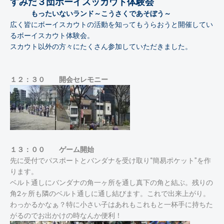
すみだ３団ボーイスッカウト体験会
もったいないランド～こうさくであそぼう～
広く皆にボーイスカウトの活動を知ってもうらおうと開催してい
るボーイスカウト体験会。
スカウト以外の方々にたくさん参加していただきました。
１２：３０ 開会セレモニー
１３：００ ゲーム開始
先に受付でパスポートとバンダナを受け取り“簡易ポケット”を作
ります。
ベルト通しにバンダナの角一ヶ所を通し真下の角と結ぶ。残りの
角2ヶ所も隣のベルト通しに通し結びます。これで出来上がり。
わっかるかなぁ？特に小さい子はあれもこれもと一杯手に持ちた
がるのでお出かけの時なんか便利！