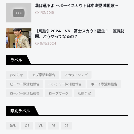
花は薫るよ ～ボーイスカウト日本連盟 連盟歌～
1/01/2019
【報告】2024 VS 富士スカウト誕生！ 区長訪
問、どうやってなるの？
6/15/2024
ラベル
お知らせ
カブ隊活動報告
スカウトソング
ビーバー隊活動報告
ベンチャー隊活動報告
ボーイ隊活動報告
ローバー隊活動報告
ロープワーク
活動予定
隊別ラベル
BVS
CS
VS
RS
BS