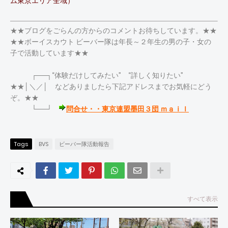
ム東京エリア全域）
★★ブログをごらんの方からのコメントお待ちしています。★★
★★ボーイスカウト ビーバー隊は年長～２年生の男の子・女の
子で活動しています★★
┌──┐“体験だけしてみたい” “詳しく知りたい”
★★│＼／│ などありましたら下記アドレスまでお気軽にどう
ぞ。★★
└──┘
問合せ・・東京連盟墨田３団 ｍａｉｌ
Tags
BVS
ビーバー隊活動報告
すべて表示