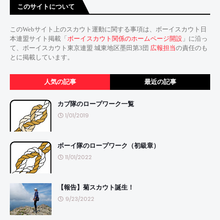
このサイトについて
このWebサイト上のスカウト運動に関する事項は、ボーイスカウト日
本連盟サイト掲載「
ボーイスカウト関係のホームページ開設
」に沿っ
て、ボーイスカウト東京連盟 城東地区墨田第3団
広報担当
の責任のも
とに掲載しています。
人気の記事
最近の記事
カブ隊のロープワーク一覧
1/01/2019
ボーイ隊のロープワーク（初級章）
11/01/2022
【報告】菊スカウト誕生！
9/23/2022