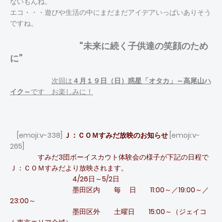
ないもんね。
エコ・・・遊びや生活の中にまだまだアイデアいっぱいありそう
ですね。
“未来に続く子供達の笑顔のため
に”
次回は
４月１９日（日）惑星「オタカ」～高尾山ハ
イク～
です お楽しみに！
[emoji:v-338]
Ｊ：ＣＯＭすみだ放映のお知らせ
[emoji:v-
265]
すみだ3団ボーイスカウト体験会の様子が下記の日程で
Ｊ：ＣＯＭすみだより放映されます。
4/26日～5/2日
墨田区内 毎 日 11:00～／19:00～／
23:00～
墨田区外 土曜日 15:00～（ジェイコ