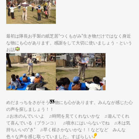
最初は隊長お手製の紙芝居“つくもがみ”生き物だけではなく身近
な物にも心があります。感謝をして大切に使いましょう・という
お話
めだまっちをさがそう
物にも心があります。みんなが感じた心
の声を探しましょう！！
♫お水のんでいいよ ♫時間を見てくれないかな ♫遊んでくれ
て喜んでいる（ブランコ） ♫噴水にはいらないでね ♫木は気
持ちいいの“き” ♫早く桜さかないかな！！などなど みんな
色々な声を感じ取っていました。すばらしい