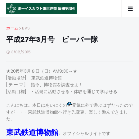
ホーム
BVS
平成27年3月号 ビーバー隊
3/08/2015
★2015年3月８日（日）AM9:30～★
[活動場所] 東武鉄道博物館
[ テ ー マ ] 指令、博物館を調査せよ！
[活動目標] ・活発に活動させる・体験を通じて学ばせる
こんにちは。本日はあいにくの
元気に外で遊ぶはずだったので
すが・・・東武鉄道博物館へ行き先変更。楽しく遊んできまし
た。
東武鉄道博物館
←オフィシャルサイトです