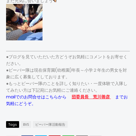
また元気に会いましょう
●ブログを見ていただいた方どうぞお気軽にコメントをお寄せく
ださい。
●ビーバー隊は現在保育園(幼稚園)年長～小学２年生の男女を対
象に広く募集してしております。
●もっとビーバー隊のことを詳しく知りたい・一度体験で入隊し
てみたい方は下記宛にお気軽にご連絡ください。
mailでのお問合せはこちらから
団委員長 荒川善彦
までお
気軽にどうぞ。
Tags
BVS
ビーバー隊活動報告