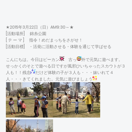
★2015年3月22日（日）AM9:30～★
[活動場所] 錦糸公園
[ テ ー マ ] 指令！めだまっちをさがせ！
[活動目標] ・活発に活動させる・体験を通じて学ばせる
こんにちは。今日はピーカン
古っ
外で元気に遊べます。
せっかくのそとで遊べる日ですが風邪ひいちゃったスカウトが３
人も！！残念
だけど体験の子が３人も・・・妹いれて４
人・・・きてくれました。元気に遊びましょう