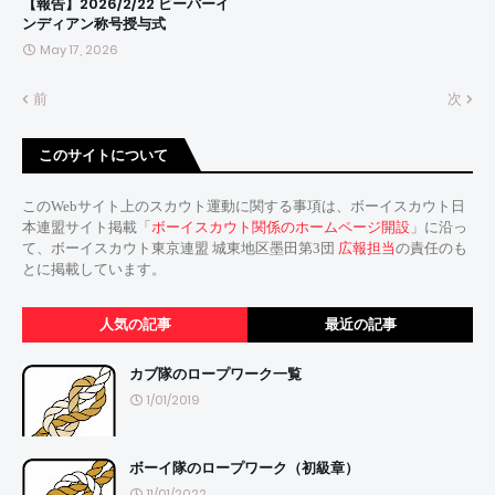
【報告】2026/2/22 ビーバーイ
ンディアン称号授与式
May 17, 2026
前
次
このサイトについて
このWebサイト上のスカウト運動に関する事項は、ボーイスカウト日
本連盟サイト掲載「
ボーイスカウト関係のホームページ開設
」に沿っ
て、ボーイスカウト東京連盟 城東地区墨田第3団
広報担当
の責任のも
とに掲載しています。
人気の記事
最近の記事
カブ隊のロープワーク一覧
1/01/2019
ボーイ隊のロープワーク（初級章）
11/01/2022