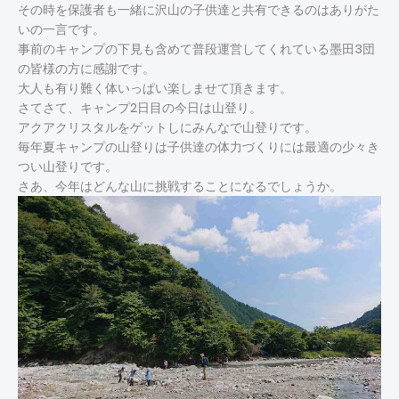
その時を保護者も一緒に沢山の子供達と共有できるのはありがた
いの一言です。
事前のキャンプの下見も含めて普段運営してくれている墨田3団
の皆様の方に感謝です。
大人も有り難く体いっぱい楽しませて頂きます。
さてさて、キャンプ2日目の今日は山登り。
アクアクリスタルをゲットしにみんなで山登りです。
毎年夏キャンプの山登りは子供達の体力づくりには最適の少々き
つい山登りです。
さあ、今年はどんな山に挑戦することになるでしょうか。