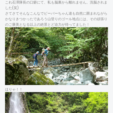
これ石澤隊長の口癖にて、私も脳裏から離れません。洗脳されま
した(笑)
さてさてそんなこんなでビーバーちゃん達も自然に囲まれながら
かなりきつかったであろう山登りのゴール地点には、その頑張り
のご褒美となる以上の絶景とど迫力が待ってました！
ほりゃ！！