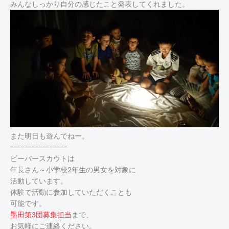
みんなしっかり自分の感じたこと発表してくれました。
また明日も遊んでねー。
----------------
ビーバースカウトは
年長さん～小学校2年生の男女を対象に
活動しています。
体験で活動に参加していただくことも
可能です。
まで、
墨田第3団募集担当
お気軽にご連絡ください。