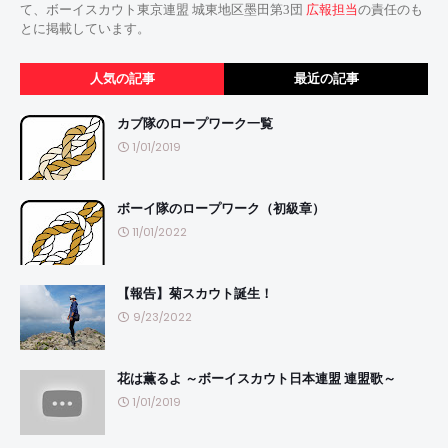
て、ボーイスカウト東京連盟 城東地区墨田第3団
広報担当
の責任のも
とに掲載しています。
人気の記事
最近の記事
カブ隊のロープワーク一覧
1/01/2019
ボーイ隊のロープワーク（初級章）
11/01/2022
【報告】菊スカウト誕生！
9/23/2022
花は薫るよ ～ボーイスカウト日本連盟 連盟歌～
1/01/2019