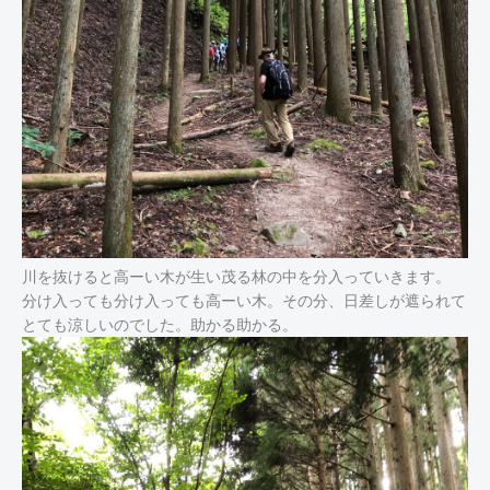
川を抜けると高ーい木が生い茂る林の中を分入っていきます。
分け入っても分け入っても高ーい木。その分、日差しが遮られて
とても涼しいのでした。助かる助かる。