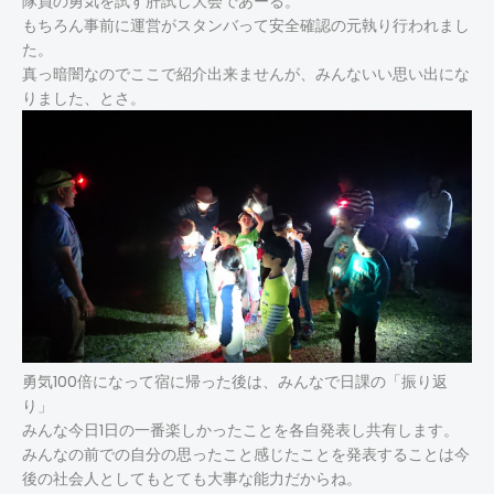
隊員の勇気を試す肝試し大会であーる。
もちろん事前に運営がスタンバって安全確認の元執り行われまし
た。
真っ暗闇なのでここで紹介出来ませんが、みんないい思い出にな
りました、とさ。
勇気100倍になって宿に帰った後は、みんなで日課の「振り返
り」
みんな今日1日の一番楽しかったことを各自発表し共有します。
みんなの前での自分の思ったこと感じたことを発表することは今
後の社会人としてもとても大事な能力だからね。