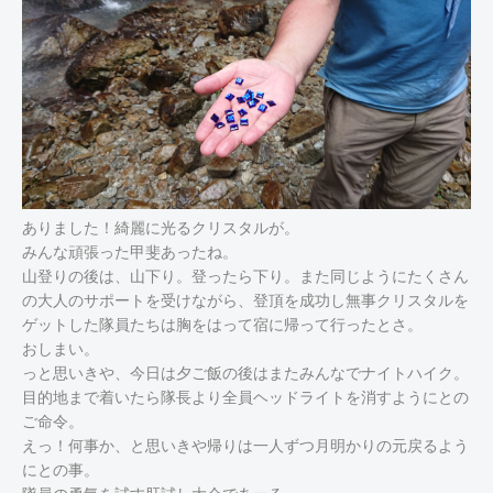
ありました！綺麗に光るクリスタルが。
みんな頑張った甲斐あったね。
山登りの後は、山下り。登ったら下り。また同じようにたくさん
の大人のサポートを受けながら、登頂を成功し無事クリスタルを
ゲットした隊員たちは胸をはって宿に帰って行ったとさ。
おしまい。
っと思いきや、今日は夕ご飯の後はまたみんなでナイトハイク。
目的地まで着いたら隊長より全員ヘッドライトを消すようにとの
ご命令。
えっ！何事か、と思いきや帰りは一人ずつ月明かりの元戻るよう
にとの事。