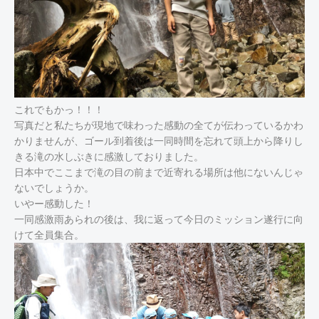
これでもかっ！！！
写真だと私たちが現地で味わった感動の全てが伝わっているかわ
かりませんが、ゴール到着後は一同時間を忘れて頭上から降りし
きる滝の水しぶきに感激しておりました。
日本中でここまで滝の目の前まで近寄れる場所は他にないんじゃ
ないでしょうか。
いやー感動した！
一同感激雨あられの後は、我に返って今日のミッション遂行に向
けて全員集合。