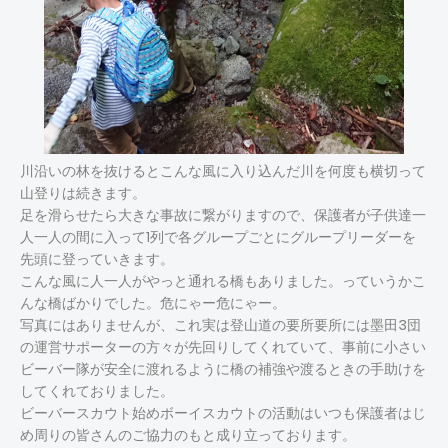
川沿いの林を抜けるとこんな風に入り込んだ川を何度も横切って
山登りは続きます。
足を滑らせたら大きな事故に繋がりますので、保護者が子供達一
人一人の間に入って1列で各グループごとにグループリーダーを
先頭に登っていきます。
こんな風に人一人がやっと通れる橋もありました。っていうかこ
んな橋ばかりでした。危にゃー危にゃー。
写真にはありませんが、これ実は登山道の要所要所には墨田3団
の運営サポーターの方々が先回りしてくれていて、事前に小さい
ビーバー隊が安全に渡れるように橋の補強や渡るときの手助けを
してくれておりました。
ビーバースカウト始めボーイスカウトの活動はいつも保護者はじ
め周りの皆さんのご協力のもと成り立っております。