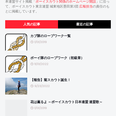
本連盟サイト掲載「
ボーイスカウト関係のホームページ開設
」に沿っ
て、ボーイスカウト東京連盟 城東地区墨田第3団
広報担当
の責任のも
とに掲載しています。
人気の記事
最近の記事
カブ隊のロープワーク一覧
1/01/2019
ボーイ隊のロープワーク（初級章）
11/01/2022
【報告】菊スカウト誕生！
9/23/2022
花は薫るよ ～ボーイスカウト日本連盟 連盟歌～
1/01/2019