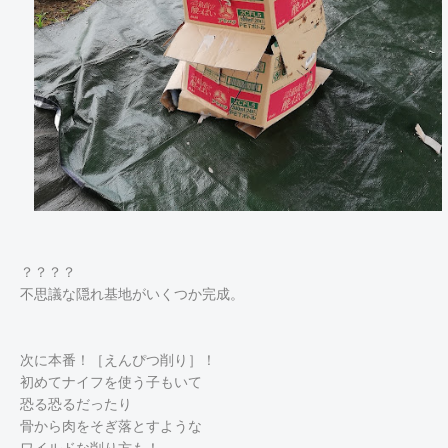
？？？？
不思議な隠れ基地がいくつか完成。
次に本番！［えんぴつ削り］！
初めてナイフを使う子もいて
恐る恐るだったり
骨から肉をそぎ落とすような