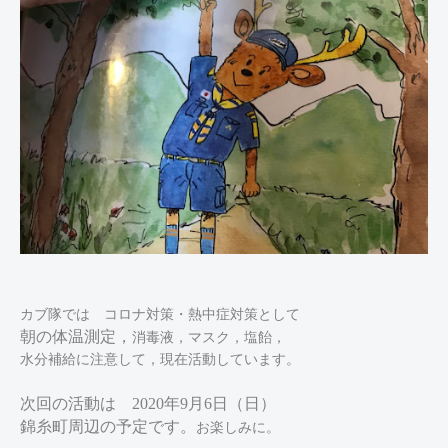
カブ隊では
コロナ対策・熱中症対策として
朝の体温測定，
消毒液，マスク，塩飴，
水分補給に注意
して，現在活動しています。
次回の活動は 2020年9月6日（日）
錦糸町周辺の予定です。
お楽しみに。