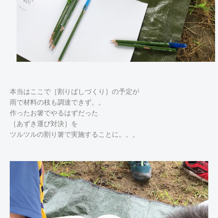
本当はここで［割りばしづくり］の予定が
雨で材料の枝も調達できず。。
作ったお箸でやるはずだった
［あずき運び対決］を
ツルツルの割り箸で実施することに。。。