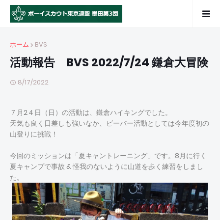
ホーム
BVS
活動報告 BVS 2022/7/24 鎌倉大冒険
8/17/2022
７月2４日（日）の活動は、鎌倉ハイキングでした。
天気も良く日差しも強いなか、ビーバー活動としては今年度初の
山登りに挑戦！
今回のミッションは「夏キャントレーニング」です。8月に行く
夏キャンプで事故 & 怪我のないように山道を歩く練習をしまし
た。