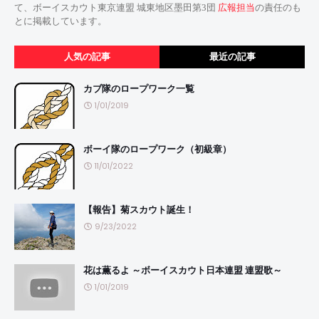
て、ボーイスカウト東京連盟 城東地区墨田第3団
広報担当
の責任のも
とに掲載しています。
人気の記事
最近の記事
カブ隊のロープワーク一覧
1/01/2019
ボーイ隊のロープワーク（初級章）
11/01/2022
【報告】菊スカウト誕生！
9/23/2022
花は薫るよ ～ボーイスカウト日本連盟 連盟歌～
1/01/2019